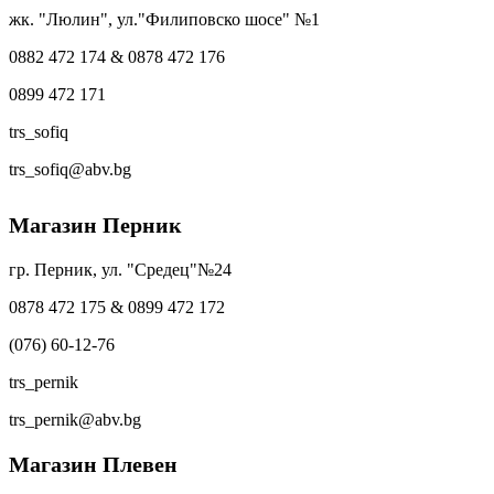
жк. "Люлин", ул."Филиповско шосе" №1
0882 472 174 & 0878 472 176
0899 472 171
trs_sofiq
trs_sofiq@abv.bg
Магазин Перник
гр. Перник, ул. "Средец"№24
0878 472 175 & 0899 472 172
(076) 60-12-76
trs_pernik
trs_pernik@abv.bg
Магазин Плевен