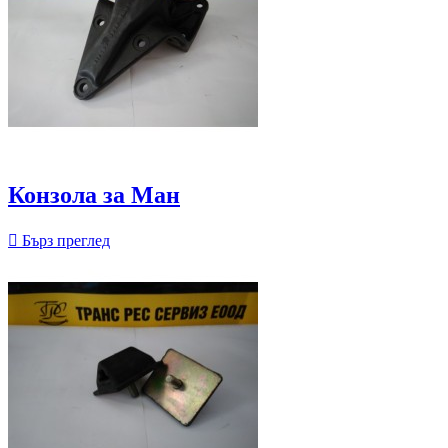
Конзола за Ман

Бърз преглед