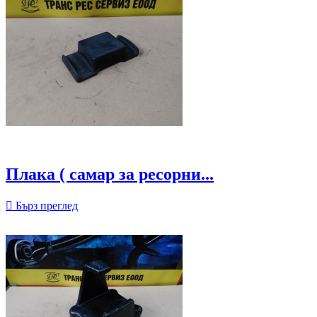
Плака ( самар за ресорни...

Бърз преглед