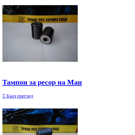
Тампон за ресор на Ман

Бърз преглед