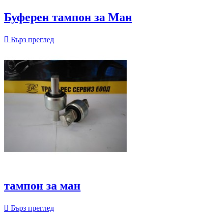
Буферен тампон за Ман

Бърз преглед
тампон за ман

Бърз преглед