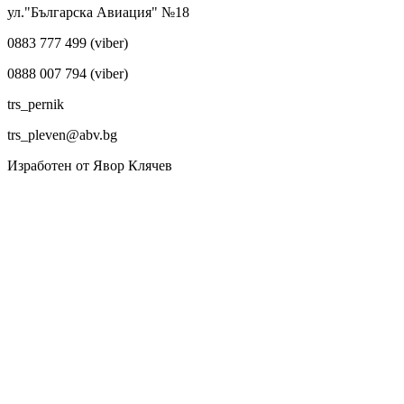
ул."Българска Авиация" №18
0883 777 499 (viber)
0888 007 794 (viber)
trs_pernik
trs_pleven@abv.bg
Изработен от Явор Клячев