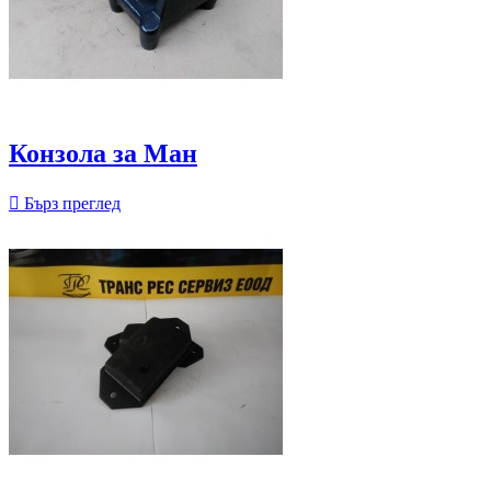
Конзола за Ман

Бърз преглед