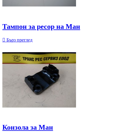
Тампон за ресор на Ман

Бърз преглед
Конзола за Ман