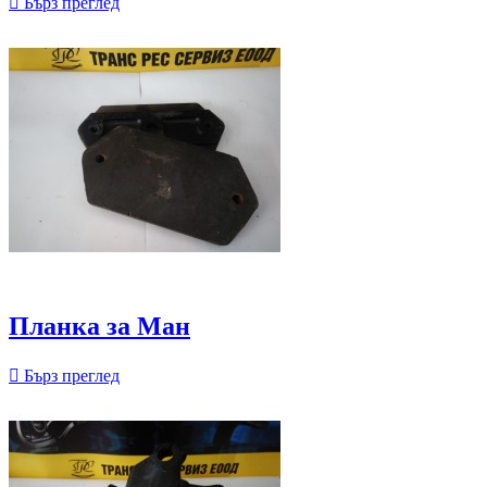

Бърз преглед
Планка за Ман

Бърз преглед