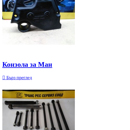
Конзола за Ман

Бърз преглед