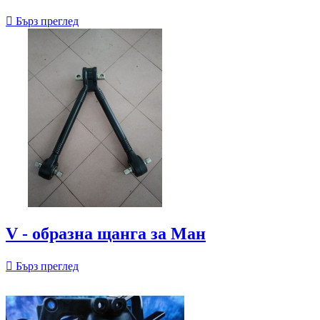

Бърз преглед
V - образна щанга за Ман

Бърз преглед