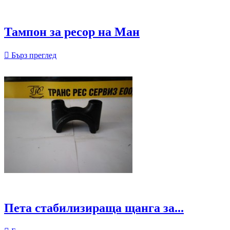
Тампон за ресор на Ман

Бърз преглед
Пета стабилизираща щанга за...