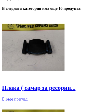
В следната категория има още 16 продукта:
Плака ( самар за ресорни...

Бърз преглед