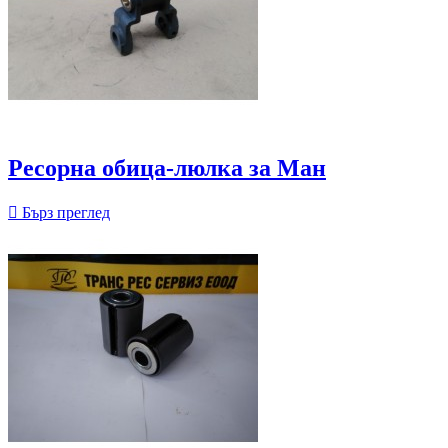
Ресорна обица-люлка за Ман

Бърз преглед