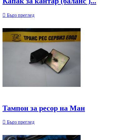
Капак за кантар (баланс )...

Бърз преглед
Тампон за ресор на Ман

Бърз преглед