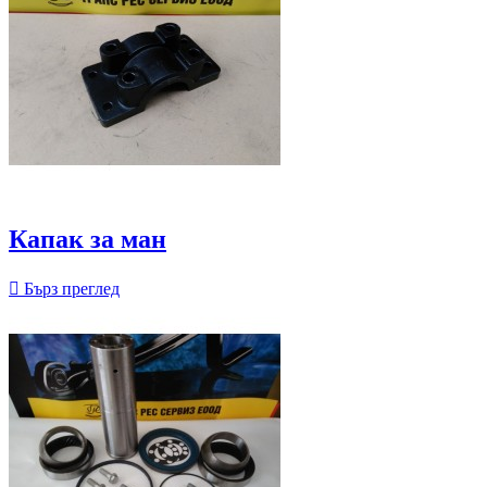
Капак за ман

Бърз преглед