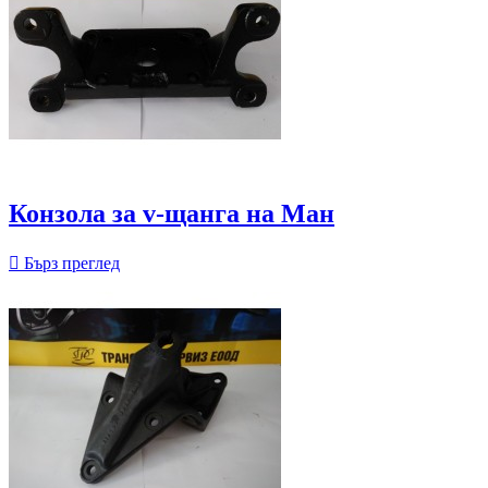
Конзола за v-щанга на Ман

Бърз преглед