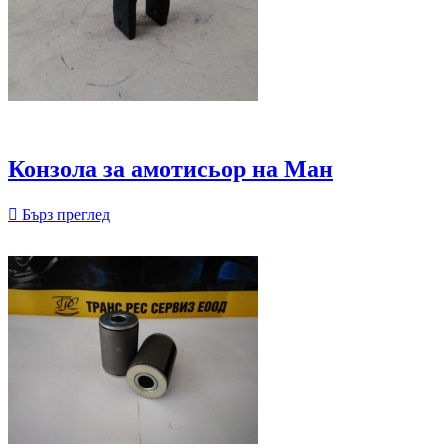
Конзола за амотисьор на Ман

Бърз преглед