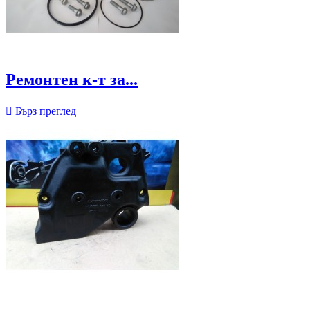
Ремонтен к-т за...

Бърз преглед