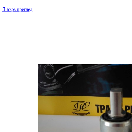

Бърз преглед