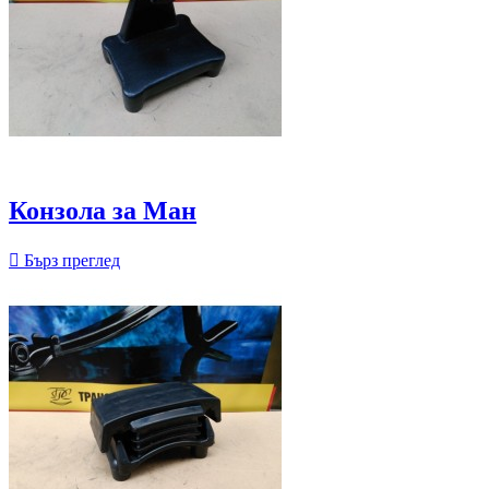
Конзола за Ман

Бърз преглед