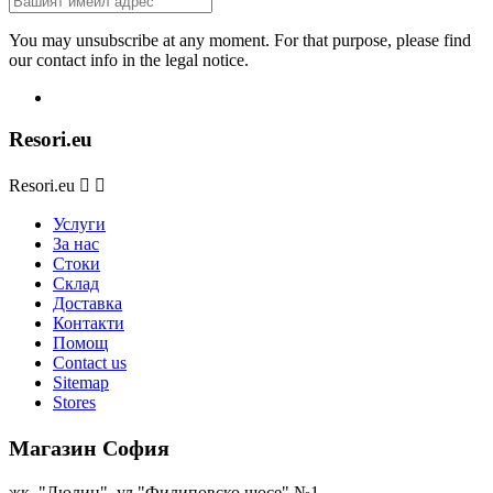
You may unsubscribe at any moment. For that purpose, please find
our contact info in the legal notice.
Resori.eu
Resori.eu


Услуги
За нас
Стоки
Склад
Доставка
Контакти
Помощ
Contact us
Sitemap
Stores
Магазин София
жк. "Люлин", ул."Филиповско шосе" №1