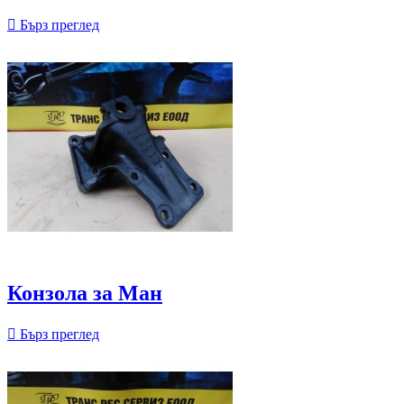

Бърз преглед
Конзола за Ман

Бърз преглед