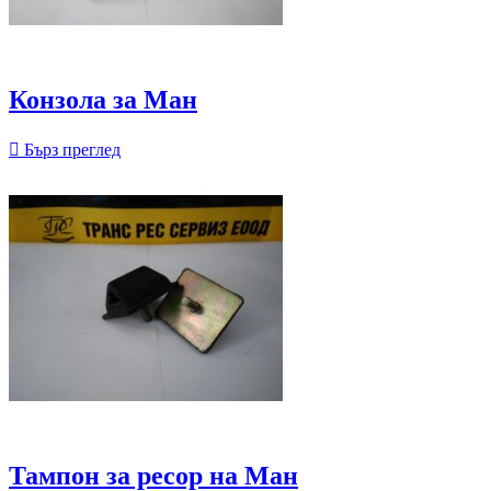
Конзола за Ман

Бърз преглед
Тампон за ресор на Ман