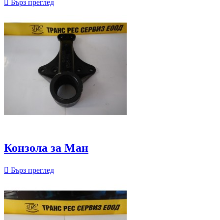

Бърз преглед
Конзола за Ман

Бърз преглед