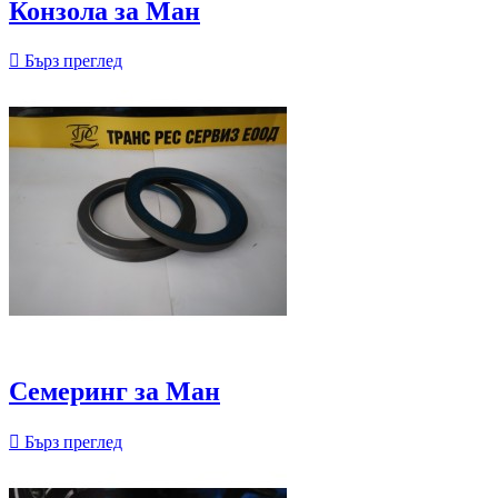
Конзола за Ман

Бърз преглед
Семеринг за Ман

Бърз преглед