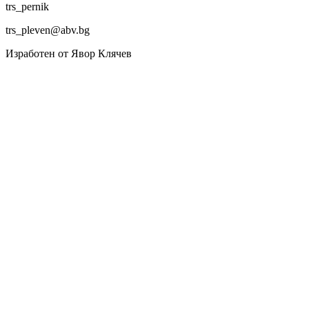
trs_pernik
trs_pleven@abv.bg
Изработен от Явор Клячев