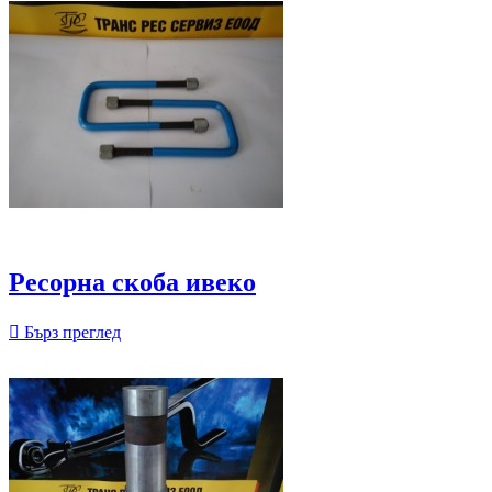
Ресорна скоба ивеко

Бърз преглед