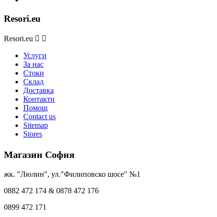
Resori.eu
Resori.eu


Услуги
За нас
Стоки
Склад
Доставка
Контакти
Помощ
Contact us
Sitemap
Stores
Магазин София
жк. "Люлин", ул."Филиповско шосе" №1
0882 472 174 & 0878 472 176
0899 472 171