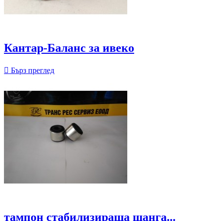
Кантар-Баланс за ивеко

Бърз преглед
тампон стабилизираща щанга...