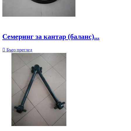
Семеринг за кантар (баланс)...

Бърз преглед