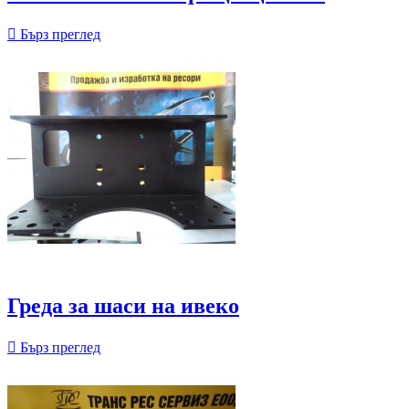

Бърз преглед
Греда за шаси на ивеко

Бърз преглед