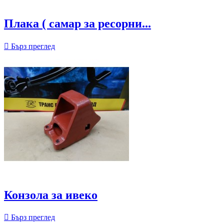
Плака ( самар за ресорни...

Бърз преглед
Конзола за ивеко

Бърз преглед