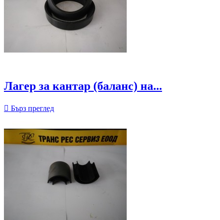
Лагер за кантар (баланс) на...

Бърз преглед