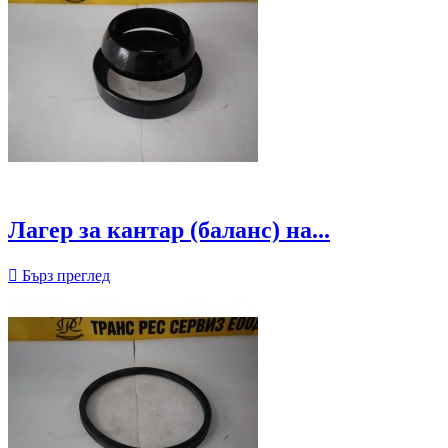
Лагер за кантар (баланс) на...

Бърз преглед