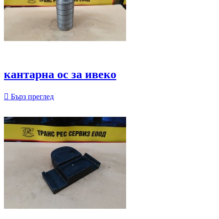
кантарна ос за ивеко

Бърз преглед