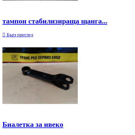
тампон стабилизираща щанга...

Бърз преглед
Биалетка за ивеко