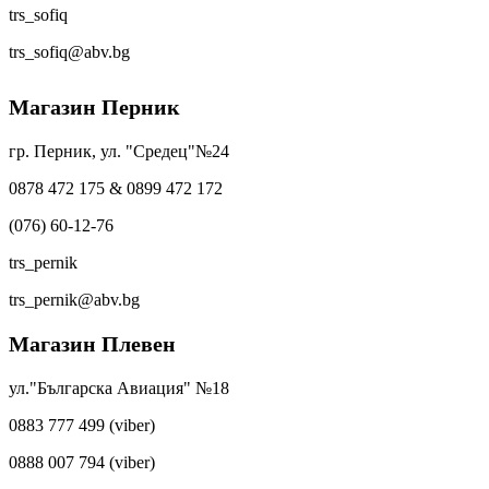
trs_sofiq
trs_sofiq@abv.bg
Магазин Перник
гр. Перник, ул. "Средец"№24
0878 472 175 & 0899 472 172
(076) 60-12-76
trs_pernik
trs_pernik@abv.bg
Магазин Плевен
ул."Българска Авиация" №18
0883 777 499 (viber)
0888 007 794 (viber)