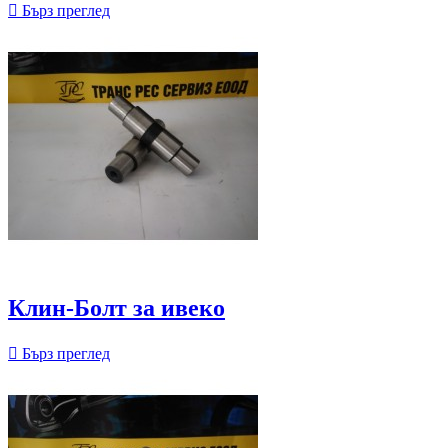

Бърз преглед
Клин-Болт за ивеко

Бърз преглед