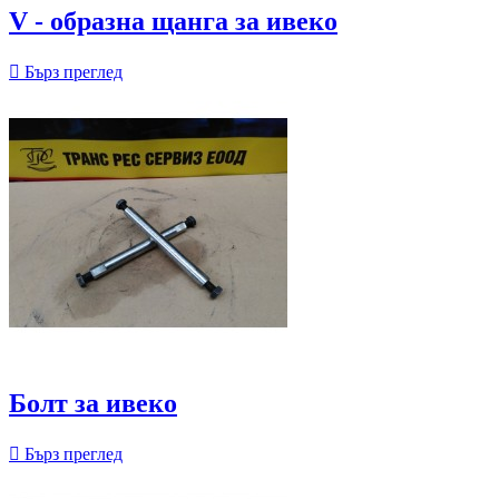
V - образна щанга за ивеко

Бърз преглед
Болт за ивеко

Бърз преглед