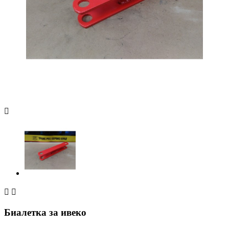



Биалетка за ивеко