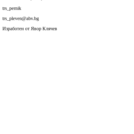
trs_pernik
trs_pleven@abv.bg
Изработен от Явор Клячев