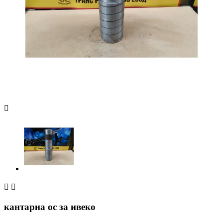



кантарна ос за ивеко