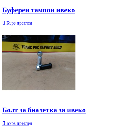
Буферен тампон ивеко

Бърз преглед
Болт за биалетка за ивеко

Бърз преглед