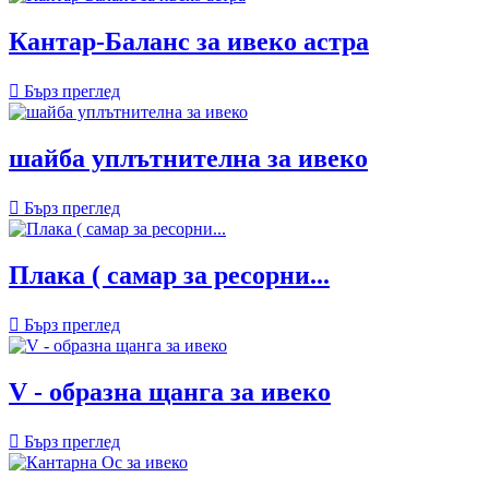
Кантар-Баланс за ивеко астра

Бърз преглед
шайба уплътнителна за ивеко

Бърз преглед
Плака ( самар за ресорни...

Бърз преглед
V - образна щанга за ивеко

Бърз преглед