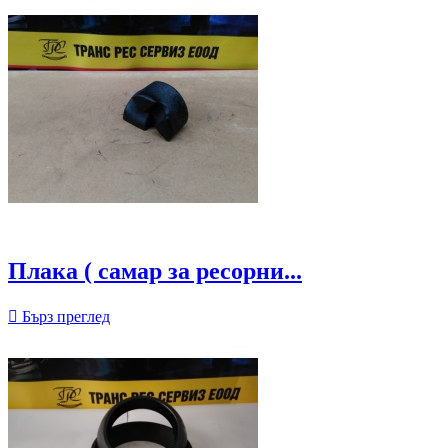
Плака ( самар за ресорни...

Бърз преглед