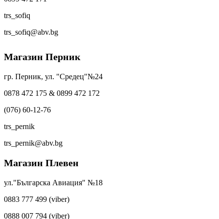
trs_sofiq
trs_sofiq@abv.bg
Магазин Перник
гр. Перник, ул. "Средец"№24
0878 472 175 & 0899 472 172
(076) 60-12-76
trs_pernik
trs_pernik@abv.bg
Магазин Плевен
ул."Българска Авиация" №18
0883 777 499 (viber)
0888 007 794 (viber)