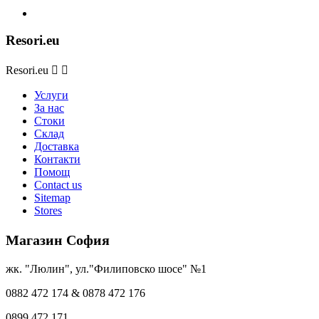
Resori.eu
Resori.eu


Услуги
За нас
Стоки
Склад
Доставка
Контакти
Помощ
Contact us
Sitemap
Stores
Магазин София
жк. "Люлин", ул."Филиповско шосе" №1
0882 472 174 & 0878 472 176
0899 472 171