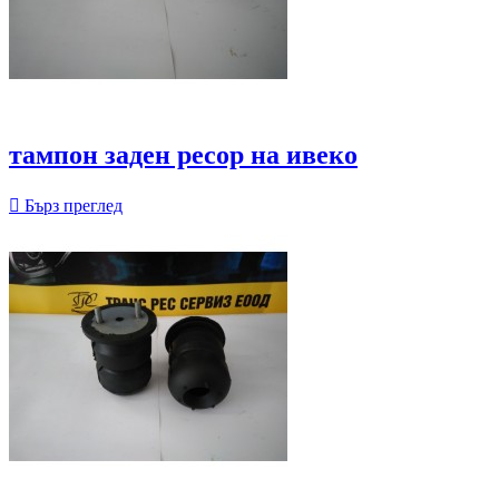
тампон заден ресор на ивеко

Бърз преглед