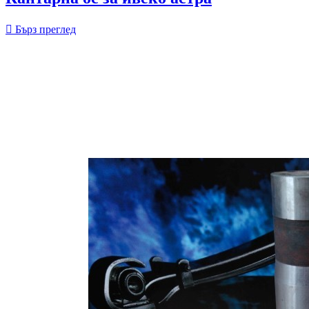

Бърз преглед