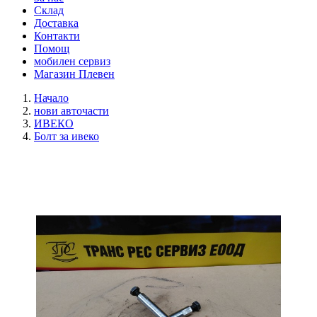
Склад
Доставка
Контакти
Помощ
мобилен сервиз
Магазин Плевен
Начало
нови авточасти
ИВЕКО
Болт за ивеко