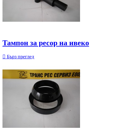
Тампон за ресор на ивеко

Бърз преглед