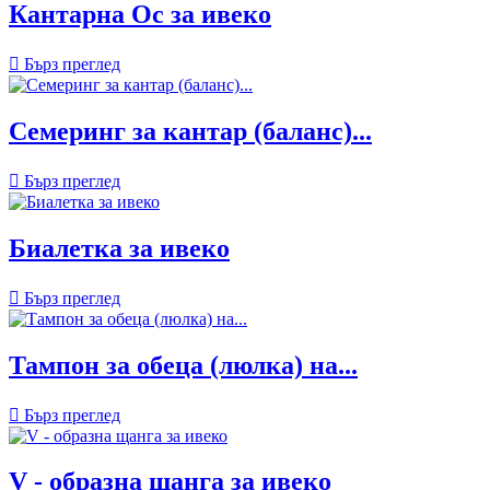
Кантарна Ос за ивеко

Бърз преглед
Семеринг за кантар (баланс)...

Бърз преглед
Биалетка за ивеко

Бърз преглед
Тампон за обеца (люлка) на...

Бърз преглед
V - образна щанга за ивеко