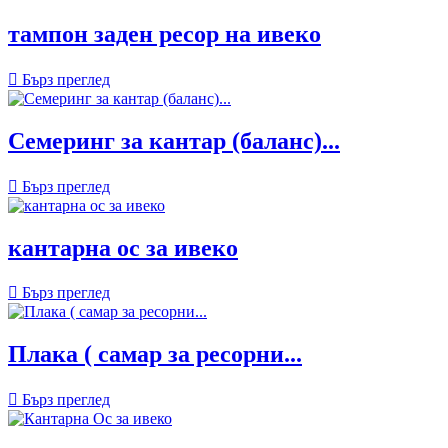
тампон заден ресор на ивеко

Бърз преглед
Семеринг за кантар (баланс)...

Бърз преглед
кантарна ос за ивеко

Бърз преглед
Плака ( самар за ресорни...

Бърз преглед