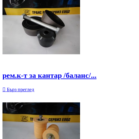
рем.к-т за кантар /баланс/...

Бърз преглед