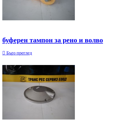
буферен тампон за рено и волво

Бърз преглед