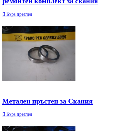
ремонтен комплект за скания

Бърз преглед
Метален пръстен за Скания

Бърз преглед