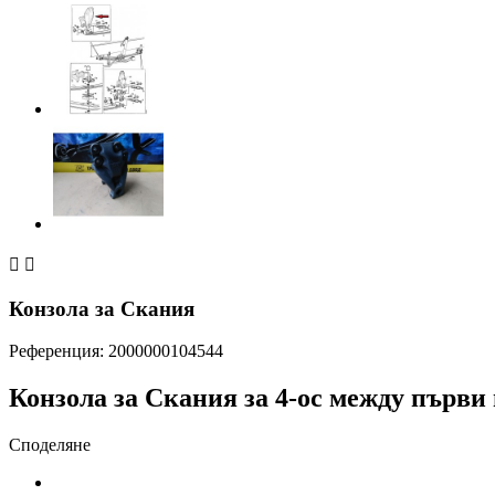


Конзола за Скания
Референция:
2000000104544
Конзола за Скания за 4-ос между първи и
Споделяне