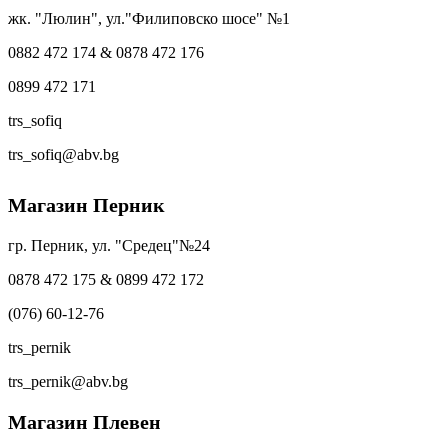
жк. "Люлин", ул."Филиповско шосе" №1
0882 472 174 & 0878 472 176
0899 472 171
trs_sofiq
trs_sofiq@abv.bg
Магазин Перник
гр. Перник, ул. "Средец"№24
0878 472 175 & 0899 472 172
(076) 60-12-76
trs_pernik
trs_pernik@abv.bg
Магазин Плевен