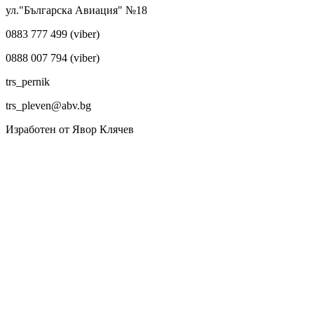
ул."Българска Авиация" №18
0883 777 499 (viber)
0888 007 794 (viber)
trs_pernik
trs_pleven@abv.bg
Изработен от Явор Клячев