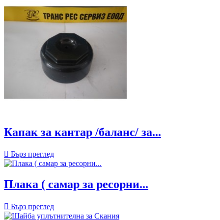
Капак за кантар /баланс/ за...

Бърз преглед
Плака ( самар за ресорни...

Бърз преглед