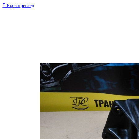

Бърз преглед