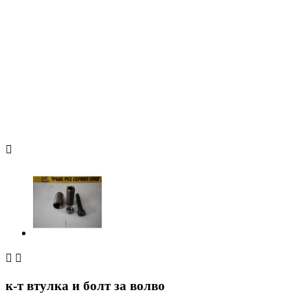



к-т втулка и болт за волво