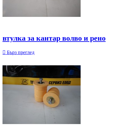
втулка за кантар волво и рено

Бърз преглед