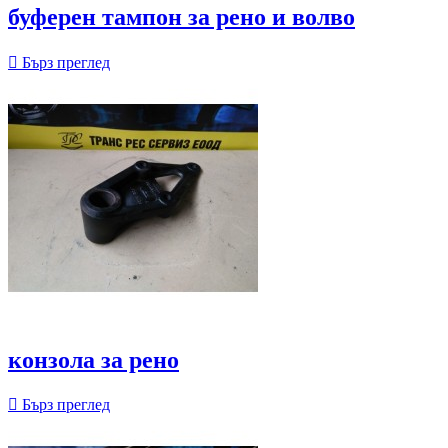
буферен тампон за рено и волво

Бърз преглед
конзола за рено

Бърз преглед