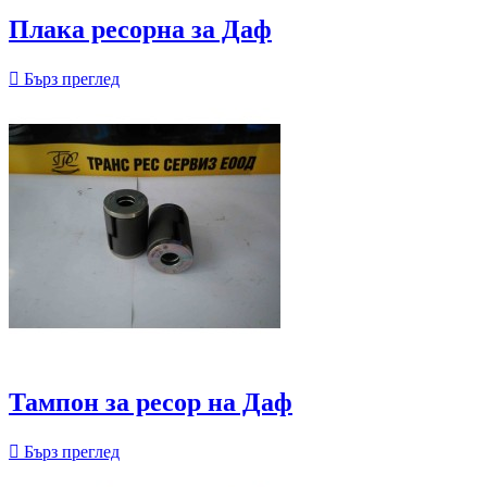
Плака ресорна за Даф

Бърз преглед
Тампон за ресор на Даф

Бърз преглед