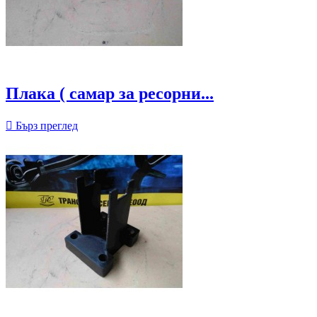
Плака ( самар за ресорни...

Бърз преглед