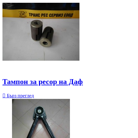
Тампон за ресор на Даф

Бърз преглед