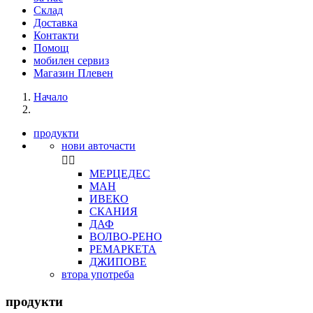
Склад
Доставка
Контакти
Помощ
мобилен сервиз
Магазин Плевен
Начало
продукти
нови авточасти


МЕРЦЕДЕС
МАН
ИВЕКО
СКАНИЯ
ДАФ
ВОЛВО-РЕНО
РЕМАРКЕТА
ДЖИПОВЕ
втора употреба
продукти