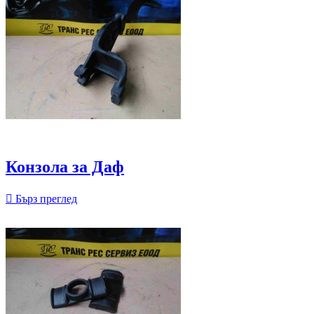
Конзола за Даф

Бърз преглед